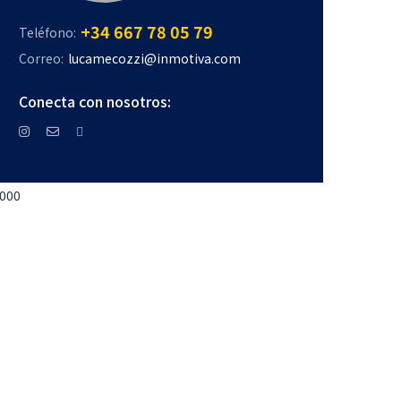
+34 667 78 05 79
Teléfono:
Correo:
lucamecozzi@inmotiva.com
Conecta con nosotros:
000