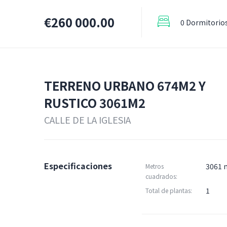
€260 000.00
0 Dormitorio
TERRENO URBANO 674M2 Y
RUSTICO 3061M2
CALLE DE LA IGLESIA
Especificaciones
3061 
Metros
cuadrados:
1
Total de plantas: